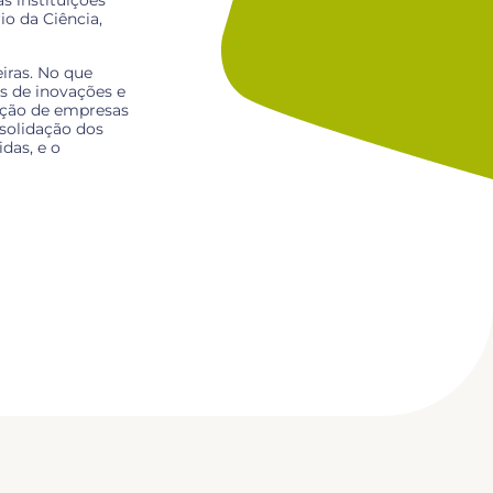
s instituições
io da Ciência,
iras. No que
s de inovações e
bação de empresas
nsolidação dos
das, e o