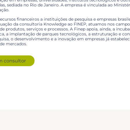
ação em empresas, universidades, institutos tecnológicos e outra
as, sediada no Rio de Janeiro. A empresa é vinculada ao Ministér
ação.
cursos financeiros a instituições de pesquisa e empresas brasile
atuação da consultoria Knowledge ao FINEP, atuamos nos campo
e produtos, serviços e processos. A Finep apoia, ainda, a incu
ca, a implantação de parques tecnológicos, a estruturação e co
uisa, o desenvolvimento e a inovação em empresas já estabeleci
 de mercados.
m consultor