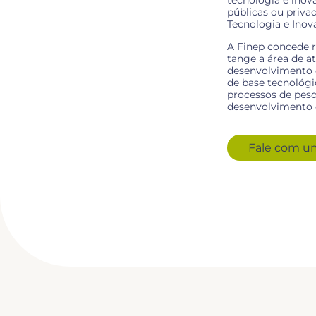
tecnologia e inov
públicas ou privad
Tecnologia e Inov
A Finep concede re
tange a área de 
desenvolvimento d
de base tecnológi
processos de pesq
desenvolvimento
Fale com u